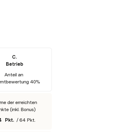
C.

Betrieb
Anteil an 

mtbewertung 40%
e der erreichten 

kte (inkl. Bonus)
4
 Pkt.  
/ 64 Pkt.