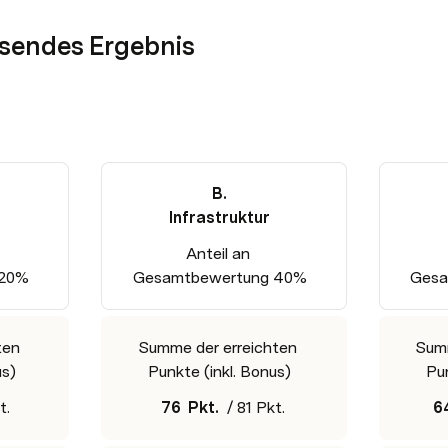
endes Ergebnis
B.

Infrastruktur
Anteil an 

 20%
Gesamtbewertung 40%
Gesa
en 

Summe der erreichten 

Summ
us)
Punkte (inkl. Bonus)
Pun
t.
76
Pkt.  
/ 81 Pkt.
6